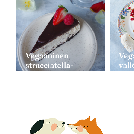
Vegaaninen
Veg
stracciatella-
val
moussekakku
ku