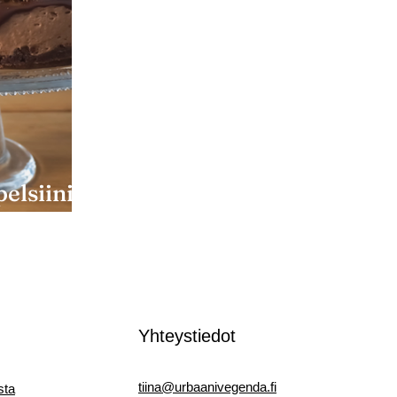
elsiini-
kakku
Yhteystiedot
tiina@urbaanivegenda.fi
sta