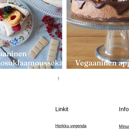
aaninen
kosuklaamoussekak
Vegaaninen app
suklaamousse
1
2
Linkit
Info
Herkku vegenda
Minu