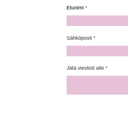
Etunimi
Sähköposti
Jätä viestisti alle