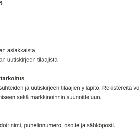
ö
an asiakkaista
 uutiskirjeen tilaajista
ytarkoitus
hteiden ja uutiskirjeen tilaajien ylläpito. Rekistereitä 
iseen sekä markkinoinnin suunnitteluun.
dot: nimi, puhelinnumero, osoite ja sähköposti.