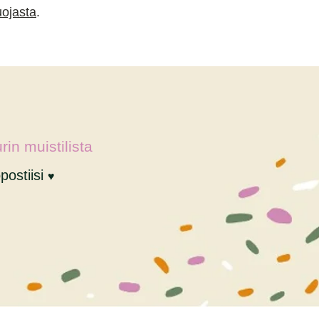
uojasta
.
rin muistilista
postiisi
♥