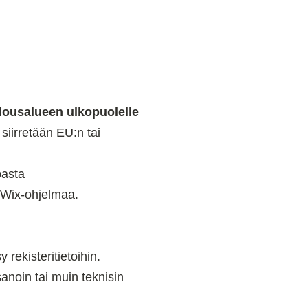
alousalueen ulkopuolelle
siirretään EU:n tai
pasta
n Wix-ohjelmaa.
 rekisteritietoihin.
sanoin tai muin teknisin