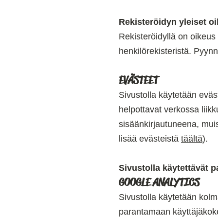
Rekisteröidyn yleiset o
Rekisteröidyllä on oikeus
henkilörekisteristä. Pyynnö
EVÄSTEET
Sivustolla käytetään eväs
helpottavat verkossa liikk
sisäänkirjautuneena, muista
lisää evästeistä
täältä
).
Sivustolla käytettävät p
GOOGLE ANALYTICS
Sivustolla käytetään kol
parantamaan käyttäjäkokem