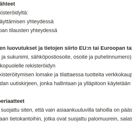
ähteet
isteröidyltä:
äyttämisen yhteydessä
pan tilausten yhteydessä
n luovutukset ja tietojen siirto EU:n tai Euroopan t
- ja sukunimi, sähköpostiosoite, osoite ja puhelinnumero) 
kopuolelle rekisteröidyn
kisteröitymisen lomake ja tilattaessa tuotteita verkkokau
dan uutiskirjeen, jonka hallintaan ja ylläpitoon käytetää
eriaatteet
 suojattu siten, että vain asiaankuuluvilla tahoilla on pääsy
taan tietokantoihin, jotka ovat suojattu palomuurein, sala