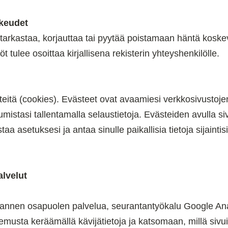
ikeudet
 tarkastaa, korjauttaa tai pyytää poistamaan häntä koskev
t tulee osoittaa kirjallisena rekisterin yhteyshenkilölle.
teitä (cookies). Evästeet ovat avaamiesi verkkosivustoje
umistasi tallentamalla selaustietoja. Evästeiden avulla siv
a asetuksesi ja antaa sinulle paikallisia tietoja sijaintis
alvelut
mannen osapuolen palvelua, seurantantyökalu Google Ana
usta keräämällä kävijätietoja ja katsomaan, millä sivuill