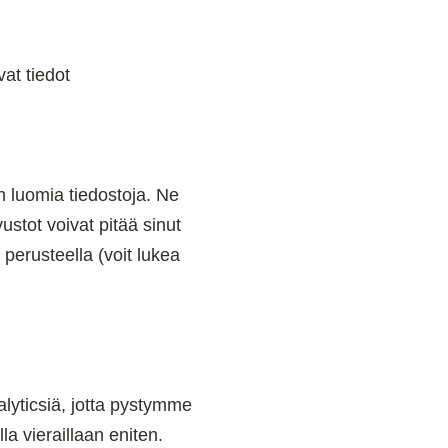
at tiedot
n luomia tiedostoja. Ne
ustot voivat pitää sinut
i perusteella (voit lukea
lyticsiä, jotta pystymme
a vieraillaan eniten.