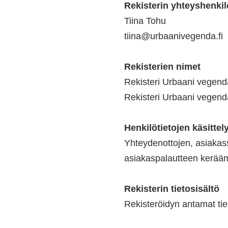
Rekisterin yhteyshenkil
Tiina Tohu
tiina@urbaanivegenda.fi
Rekisterien nimet
Rekisteri Urbaani vegend
Rekisteri Urbaani vegendan
Henkilötietojen käsittel
Yhteydenottojen, asiakassu
asiakaspalautteen kerääm
Rekisterin tietosisältö
Rekisteröidyn antamat tie