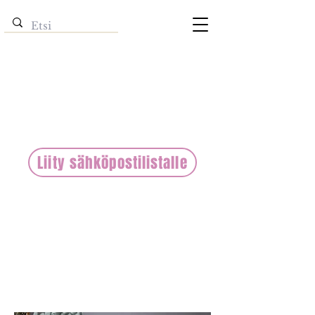
Tilaa Urbaani vegendan kirjeitä
suoraan sähköpostiisi -saat
lisää reseptejä ja vinkkejä sekä
ajankohtaiset tarjoukset minulta
sinulle.
Liity sähköpostilistalle
Sähköpostilistalla saat:
- ilmoituksen uusista resepteistä ja
tapahtumista
- tarjouksia tuotteista ja tapahtumista
- hyvän mielen vinkkejä, lahjoja &
inspiraatiota vegaaniseen elämään ja
leivontaan
- liittymislahjana e-kirjani Vegaanileipurin
muistilista