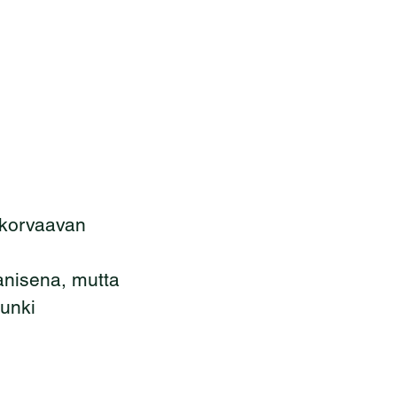
 korvaavan 
anisena, mutta 
unki 