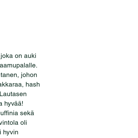
 joka on auki 
aamupalalle. 
utanen, johon 
makkaraa, hash 
. Lautasen 
la hyvää! 
ffinia sekä 
intola oli 
i hyvin 