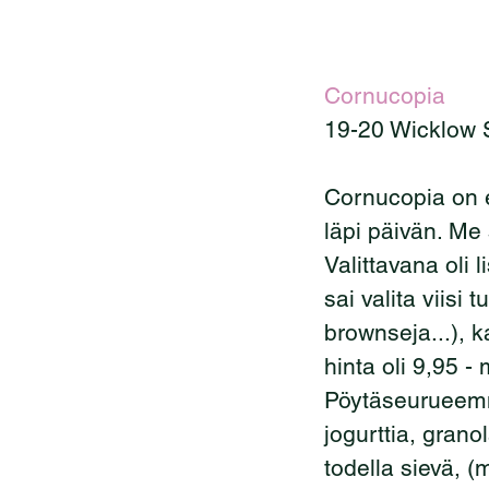
Cornucopia
19-20 Wicklow 
Cornucopia on eh
läpi päivän. M
Valittavana oli 
sai valita viisi
brownseja...), k
hinta oli 9,95 - 
Pöytäseurueemm
jogurttia, grano
todella sievä, (m