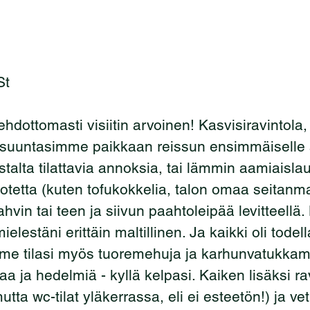
St
dottomasti visiitin arvoinen! Kasvisiravintola,
e suuntasimme paikkaan reissun ensimmäiselle 
listalta tilattavia annoksia, tai lämmin aamiaisla
 tuotetta (kuten tofukokkelia, talon omaa seitan
ahvin tai teen ja siivun paahtoleipää levitteellä
mielestäni erittäin maltillinen. Ja kaikki oli todel
e tilasi myös tuoremehuja ja karhunvatukkamu
laa ja hedelmiä - kyllä kelpasi. Kaiken lisäksi rav
utta wc-tilat yläkerrassa, eli ei esteetön!) ja vet