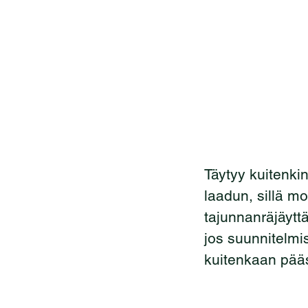
Täytyy kuitenki
laadun, sillä m
tajunnanräjäytt
jos suunnitelmi
kuitenkaan pääs