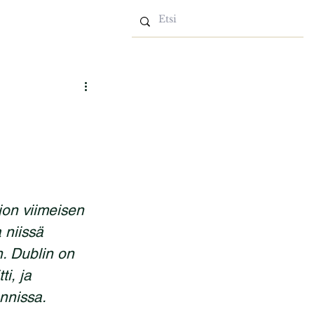
jon viimeisen 
 niissä 
n. Dublin on 
i, ja 
nnissa.