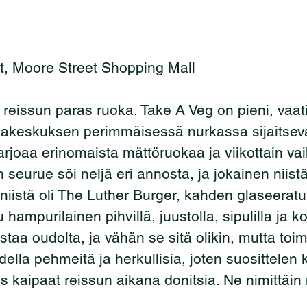
et, Moore Street Shopping Mall
reissun paras ruoka. Take A Veg on pieni, vaa
akeskuksen perimmäisessä nurkassa sijaitsev
tarjoaa erinomaista mättöruokaa ja viikottain va
 seurue söi neljä eri annosta, ja jokainen niistä 
niistä oli The Luther Burger, kahden glaseeratu
 hampurilainen pihvillä, juustolla, sipulilla ja ko
staa oudolta, ja vähän se sitä olikin, mutta toim
todella pehmeitä ja herkullisia, joten suosittele
s kaipaat reissun aikana donitsia. Ne nimittäin 