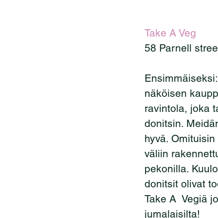
Take A Veg
58 Parnell stre
Ensimmäiseksi: 
näköisen kaupp
ravintola, joka 
donitsin. Meidän
hyvä. Omituisin 
väliin rakennettu
pekonilla. Kuulo
donitsit olivat 
Take A  Vegiä jo
jumalaisilta!