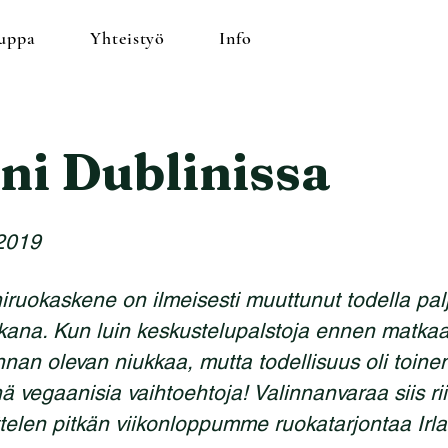
uppa
Yhteistyö
Info
ni Dublinissa
 2019
iruokaskene on ilmeisesti muuttunut todella pal
kana. Kun luin keskustelupalstoja ennen matkaa
jonnan olevan niukkaa, mutta todellisuus oli toine
ä vegaanisia vaihtoehtoja! Valinnanvaraa siis riitt
ttelen pitkän viikonloppumme ruokatarjontaa Irla