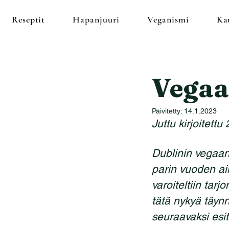
Reseptit
Hapanjuuri
Veganismi
Ka
Vegaa
Päivitetty:
14.1.2023
Juttu kirjoitettu
Dublinin vegaan
parin vuoden ai
varoiteltiin tar
tätä nykyä täynn
seuraavaksi esi