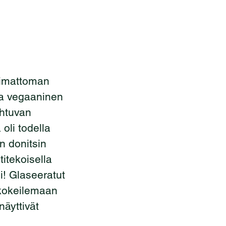
timattoman 
a vegaaninen 
ihtuvan 
oli todella 
n donitsin 
titekoisella 
i! Glaseeratut 
n kokeilemaan 
näyttivät 