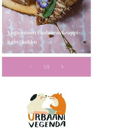
Vegaaninen vaahterasiirappi-
kahvikakku
1
/
2