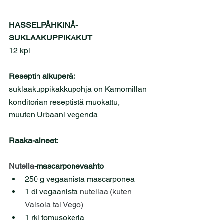
HASSELPÄHKINÄ-
SUKLAAKUPPIKAKUT
12 kpl
Reseptin alkuperä: 
suklaakuppikakkupohja on Kamomillan 
konditorian reseptistä muokattu, 
muuten Urbaani vegenda
Raaka-aineet:
Nutella
-mascarponevaahto
250 g vegaanista mascarponea
1 dl vegaanista 
nutellaa (kuten 
Valsoia tai Vego)
1 rkl tomusokeria