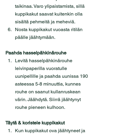
taikinaa. Varo ylipaistamista, sillä 
kuppikakut saavat kuitenkin olla 
sisältä pehmeitä ja meheviä.
Nosta kuppikakut vuoasta ritilän 
päälle jäähtymään. 
Paahda hasselpähkinärouhe
Levitä hasselpähkinärouhe 
leivinpaperilla vuoratulle 
uunipellille ja paahda uunissa 190 
asteessa 5-8 minuuttia, kunnes 
rouhe on saanut kullanruskean 
värin. Jäähdytä. Siirrä jäähtynyt 
rouhe pieneen kulhoon.
Täytä & koristele kuppikakut
Kun kuppikakut ova jäähtyneet ja 