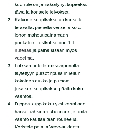
kuorrute on jämäköitynyt tarpeeksi, 
täytä ja koristele leivokset.
Kaiverra kuppikakkujen keskelle 
terävällä, pienellä veitsellä kolo, 
johon mahdut painamaan 
peukalon. Lusikoi koloon 1 tl 
nutellaa
 ja paina sisään myös 
vadelma
.
Leikkaa nutella-mascarponella 
täytettyyn pursotinpussiin reilun 
kokoinen aukko ja pursota 
jokaisen kuppikakun päälle keko 
vaahtoa. 
Dippaa kuppikakut yksi kerrallaan 
hasselpähkinärouheeseen ja peitä 
vaahto kauttaaltaan rouheella. 
Koristele palalla Vego-suklaata.