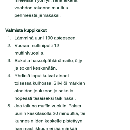
mielellään yön yli. Tänä aikana 
vaahdon rakenne muuttuu 
pehmeästä jämäkäksi.
Valmista kuppikakut
Lämminä uuni 190 asteeseen.
Vuoraa muffinipelti 12 
muffinivuoalla.
Sekoita hasselpähkinämaito, öljy 
ja sokeri keskenään.
Yhdistä loput kuivat aineet 
toisessa kulhossa. Siivilöi märkien 
aineiden joukkoon ja sekoita 
nopeasti tasaiseksi taikinaksi.
Jaa taikina muffinivuokiin. Paista 
uunin keskitasolla 20 minuuttia, tai 
kunnes niiden keskelle pistettyyn 
hammastiikkuun ei jää märkää 