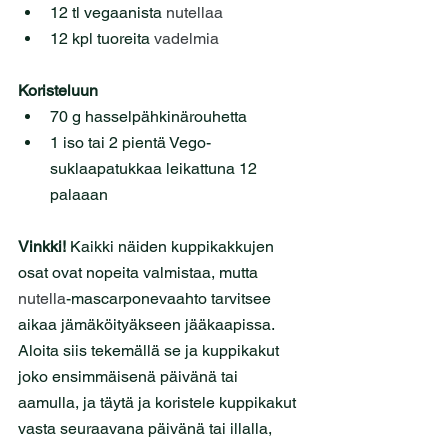
12 tl vegaanista 
nutellaa
12 kpl tuoreita 
vadelmia
Koristeluun
70 g hasselpähkinärouhetta
1 iso tai 2 pientä Vego-
suklaapatukkaa leikattuna 12 
palaaan
Vinkki!
 Kaikki näiden kuppikakkujen 
osat ovat nopeita valmistaa, mutta 
nutella
-mascarponevaahto tarvitsee 
aikaa jämäköityäkseen jääkaapissa. 
Aloita siis tekemällä se ja kuppikakut 
joko ensimmäisenä päivänä tai 
aamulla, ja täytä ja koristele kuppikakut 
vasta seuraavana päivänä tai illalla, 