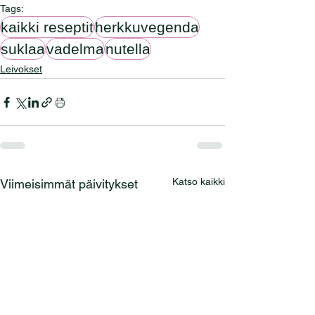
Tags:
kaikki reseptit
herkkuvegenda
suklaa
vadelma
nutella
Leivokset
Katso kaikki
Viimeisimmät päivitykset