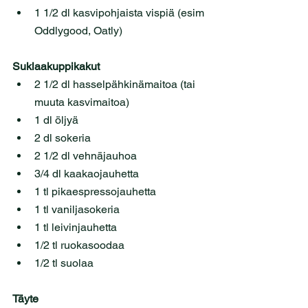
1 1/2 dl kasvipohjaista vispiä (esim 
Oddlygood, Oatly)
Suklaakuppikakut
2 1/2 dl hasselpähkinämaitoa (tai 
muuta kasvimaitoa)
1 dl öljyä
2 dl sokeria
2 1/2 dl vehnäjauhoa
3/4 dl kaakaojauhetta
1 tl pikaespressojauhetta
1 tl vaniljasokeria
1 tl leivinjauhetta
1/2 tl ruokasoodaa
1/2 tl suolaa
Täyte