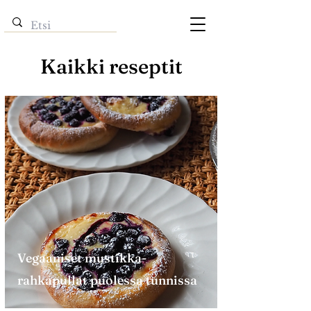
Kaikki reseptit
Vegaaniset mustikka-
rahkapullat puolessa tunnissa