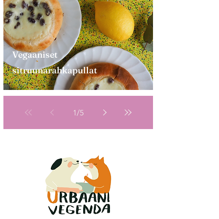
Vegaaniset
sitruunarahkapullat
1
/
5