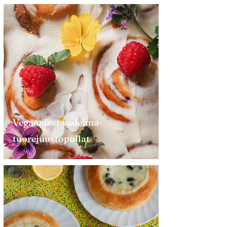
Vegaaniset vadelma-
tuorejuustopullat