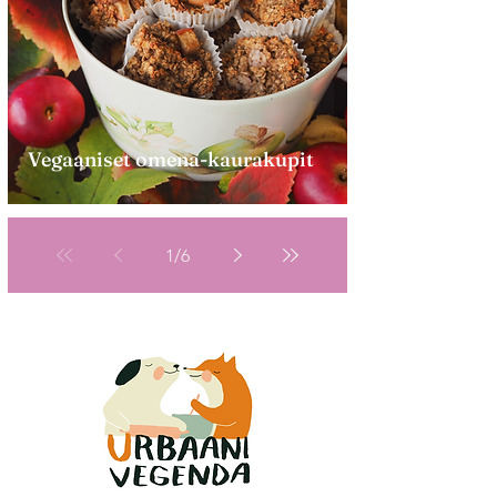
Vegaaniset omena-kaurakupit
1
/
6