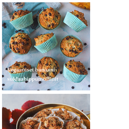
Vegaaniset banaani-
suklaahippumuffinit