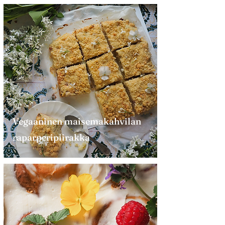
Vegaaninen maisemakahvilan
raparperipiirakka