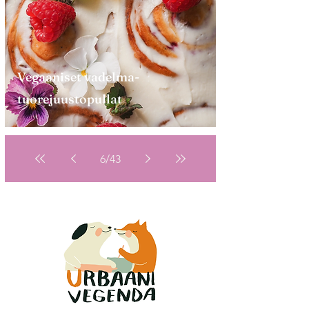
Vegaaniset vadelma-
tuorejuustopullat
6
/
43