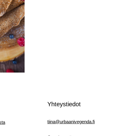
ralätyt
Yhteystiedot
tiina@urbaanivegenda.fi
sta