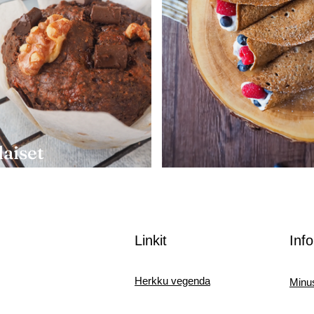
aiset
upalamuffinit
Vegaaniset kau
Linkit
Info
Herkku vegenda
Minu