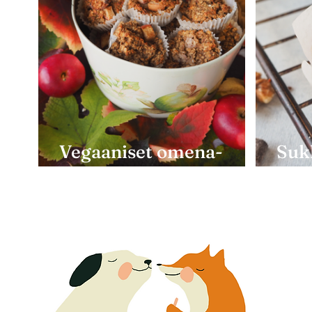
Vegaaniset omena-
Sukl
kaurakupit
aam