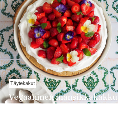
Täytekakut
Vegaaninen mansikkakakku
grillissä