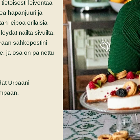
tietoisesti leivontaa
keä hapanjuuri ja
tan leipoa erilaisia
löydät näiltä sivuilta,
raan sähköpostini
le, ja osa on painettu
dät Urbaani
empaan,