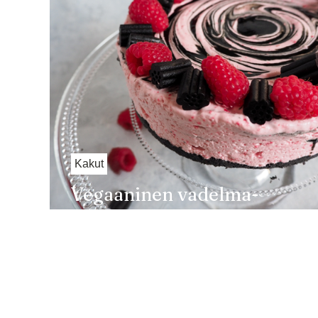
Kakut
Vegaaninen vadelma-
lakritsijäätelökakku