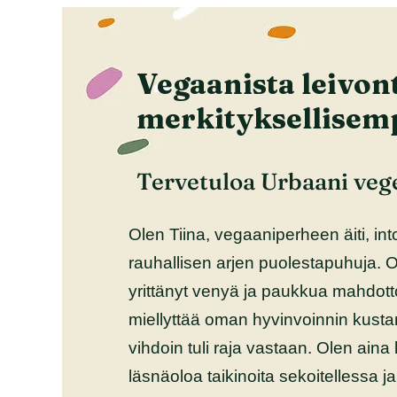
Vegaanista leivon
merkityksellisem
Tervetuloa Urbaani veg
Olen Tiina, vegaaniperheen äiti, int
rauhallisen arjen puolestapuhuja. Ol
yrittänyt venyä ja paukkua mahdotto
miellyttää oman hyvinvoinnin kust
vihdoin tuli raja vastaan. Olen aina
läsnäoloa taikinoita sekoitellessa ja