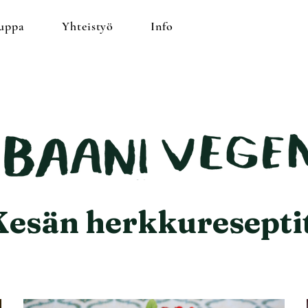
uppa
Yhteistyö
Info
Kesän herkkureseptit