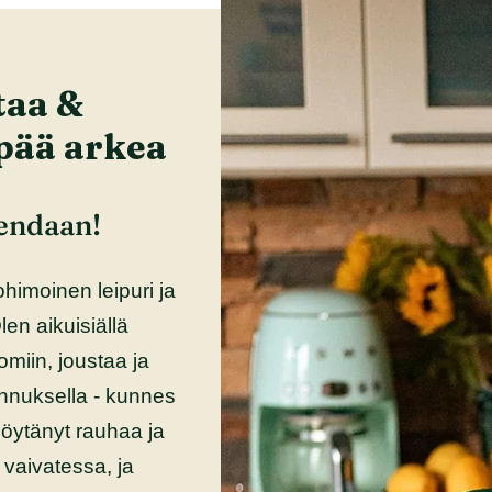
taa &
pää arkea
endaan!
ohimoinen leipuri ja
en aikuisiällä
miin, joustaa ja
annuksella - kunnes
 löytänyt rauhaa ja
 vaivatessa, ja