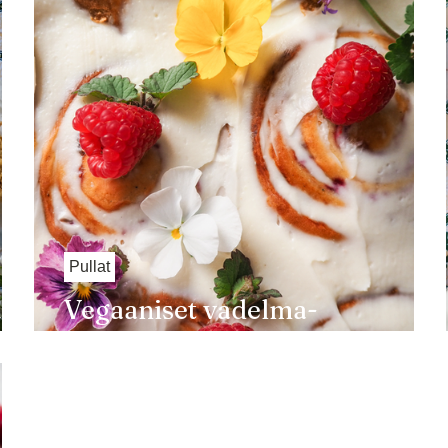
Pullat
an
Vegaaniset vadelma-
tuorejuustopullat