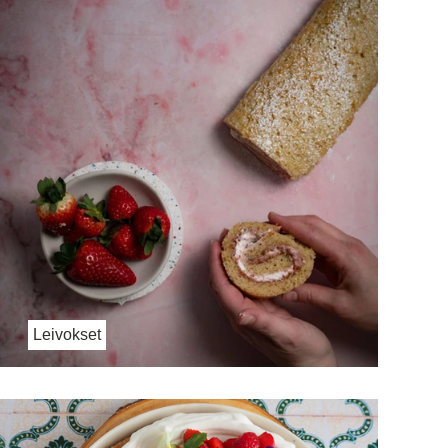
Leivokset
Paras vegaaninen kääretorttu