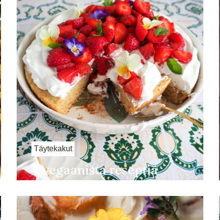
Täytekakut
4 vegaanista reseptiä
mansikoista