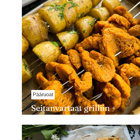
Pääruoat
Seitanvartaat grilliin +
currydippi