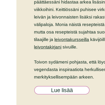
päättäessäni hidastaa arkea lisäsin 
viikkoihini. Keittiössäni puhisee vir
leivän ja leivonnaisten lisäksi rakas
välipaloja. Monia näistä resepteistä 
mutta osa resepteistä sujahtaa suo
tilaajille ja
leivontakursseilla
kävijöil
leivontakirjani
sivuille.
Toivon sydämeni pohjasta, että löy
vegendasta inspiraatiota herkullis
merkityksellisempään arkeen.
Lue lisää