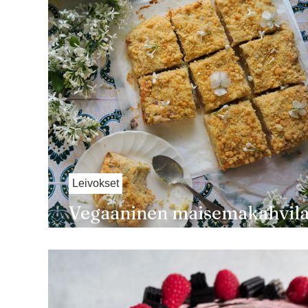
Leivokset
Vegaaninen maisemakahvil
raparperipiirakka